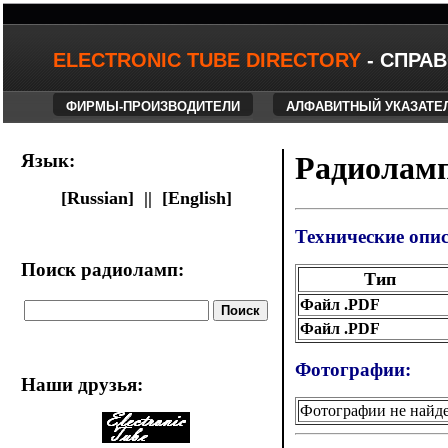
ELECTRONIC TUBE DIRECTORY
- СПРА
ФИРМЫ-ПРОИЗВОДИТЕЛИ
АЛФАВИТНЫЙ УКАЗАТЕ
Язык:
Радиоламп
[Russian] ||
[English]
Технические опи
Поиск радиоламп:
Тип
Файл .PDF
Файл .PDF
Фотографии:
Наши друзья
:
Фотографии не найд