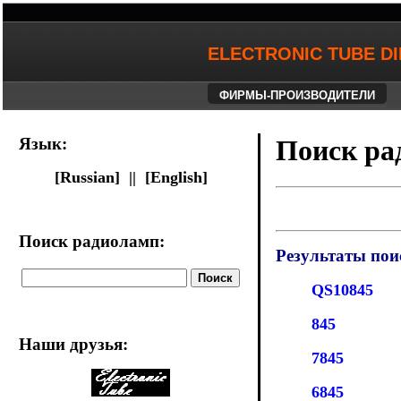
ELECTRONIC TUBE D
ФИРМЫ-ПРОИЗВОДИТЕЛИ
Язык:
Поиск ра
[Russian] ||
[English]
Поиск радиоламп:
Результаты пои
QS10845
845
Наши друзья
:
7845
6845