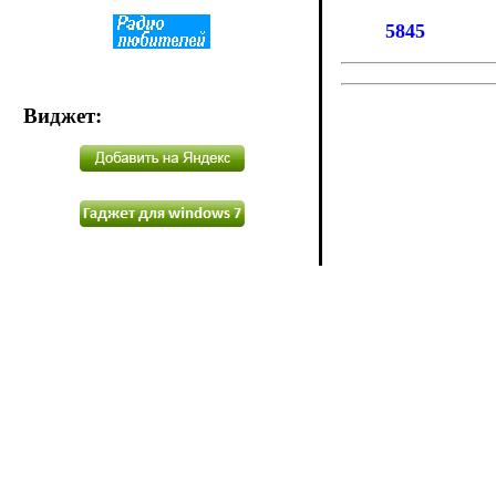
5845
Виджет
: