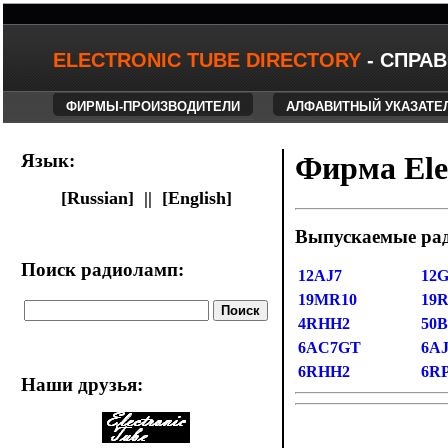
ELECTRONIC TUBE DIRECTORY
- СПРА
ФИРМЫ-ПРОИЗВОДИТЕЛИ
АЛФАВИТНЫЙ УКАЗАТЕ
Язык:
Фирма Elec
[Russian] ||
[English]
Выпускаемые ра
Поиск радиоламп:
12AJ7
12
19MR10
19
4RHH2
50
6AC7GT
6AJ
6RHH2
6R
Наши друзья
: